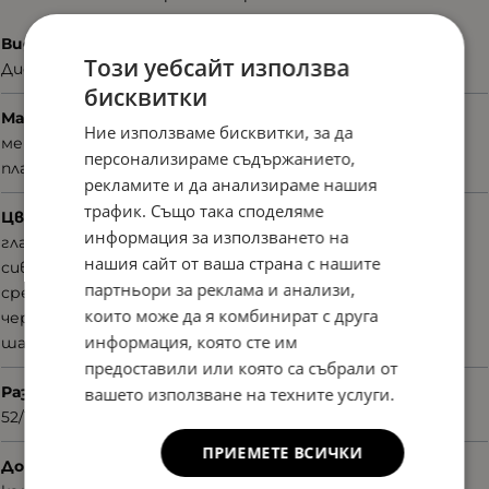
Вид
Този уебсайт използва
Диоптрични
бисквитки
Материал
Ние използваме бисквитки, за да
метал
персонализираме съдържанието,
пластмаса
рекламите и да анализираме нашия
трафик. Също така споделяме
Цвят
информация за използването на
гланц
нашия сайт от ваша страна с нашите
сив
партньори за реклама и анализи,
сребрист
които може да я комбинират с друга
черен
информация, която сте им
шарен
предоставили или която са събрали от
Размер
вашето използване на техните услуги.
52/18/140
ПРИЕМЕТЕ ВСИЧКИ
Допълнителни аксесоари