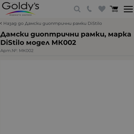
Назад до Дамски диоптрични рамки DiStilo
Дамски диоптрични рамки, марка
DiStilo модел МК002
Арт.№:
МК002