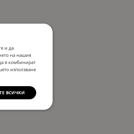
е и да
нето на нашия
 да я комбинират
ашето използване
ТЕ ВСИЧКИ