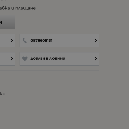
авка и плащане
И
0876605131
ДОБАВИ В ЛЮБИМИ
ки