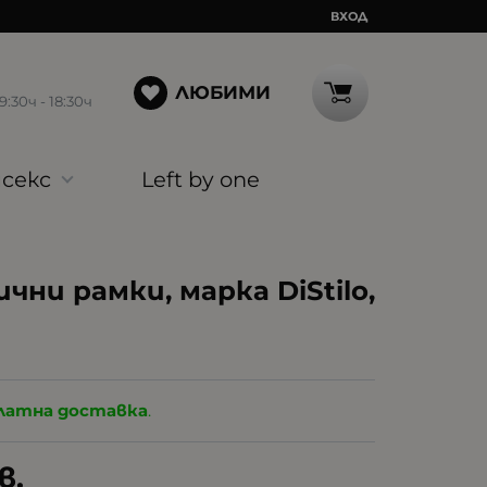
ВХОД
ЛЮБИМИ
30ч - 18:30ч
секс
Left by one
ни рамки, марка DiStilo,
латна доставка
.
в.