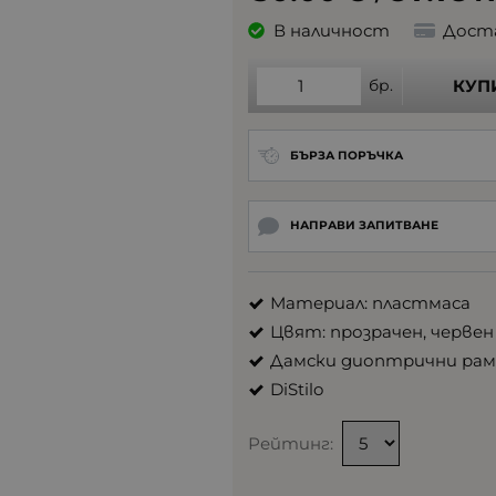
В наличност
Дост
бр.
КУП
БЪРЗА ПОРЪЧКА
НАПРАВИ ЗАПИТВАНЕ
Материал: пластмаса
Цвят: прозрачен, червен
Дамски диоптрични рам
DiStilo
Рейтинг: