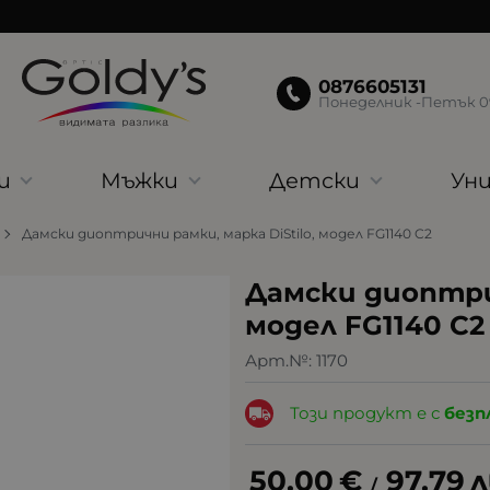
0876605131
Понеделник -Петък 09:
и
Мъжки
Детски
Уни
Дамски диоптрични рамки, марка DiStilo, модел FG1140 C2
Дамски диоптрич
модел FG1140 C2
Арт.№:
1170
Този продукт е с
безп
50.00
€
97.79
л
/