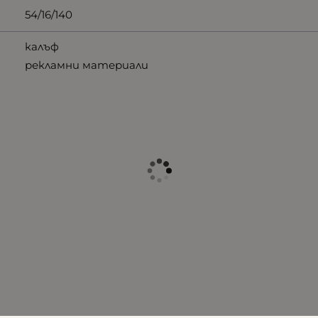
54/16/140
калъф
рекламни материали