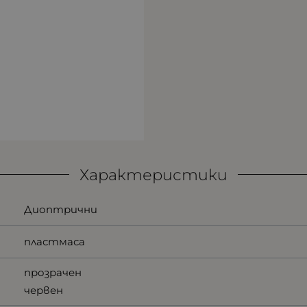
Характеристики
Диоптрични
пластмаса
прозрачен
червен