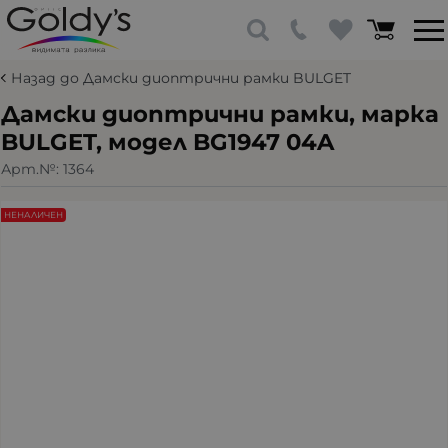
Назад до Дамски диоптрични рамки BULGET
Дамски диоптрични рамки, марка
BULGET, модел BG1947 04A
Арт.№:
1364
НЕНАЛИЧЕН