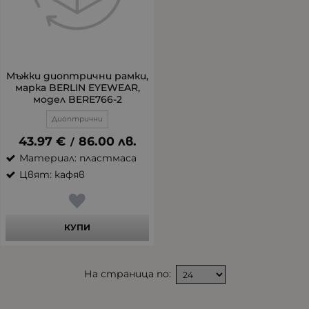
Мъжки диоптрични рамки,
марка BERLIN EYEWEAR,
модел BERE766-2
Диоптрични
43.97
€
86.00
лв.
/
Материал: пластмаса
Цвят: кафяв
КУПИ
На страница по: