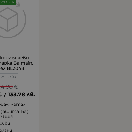
ОСТАВКА
кс слънчеви
марка Balmain,
ел BL2048
Слънчеви
14.00
€
€
133.78
лв.
/
иал: метал
защита: Без
зация
 сиви
гланц