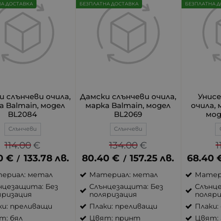
НА ДОСТАВКА
БЕЗПЛАТНА ДОСТАВКА
БЕЗПЛАТНА Д
и слънчеви очила,
Дамски слънчеви очила,
Унисе
а Balmain, модел
марка Balmain, модел
очила, 
BL2084
BL2069
мод
Слънчеви
Слънчеви
114.00
€
134.00
€
1
0
€
133.78
лв.
80.40
€
157.25
лв.
68.40
/
/
ериал: метал
Материал: метал
Матер
нцезащита: Без
Слънцезащита: Без
Слънце
яризация
поляризация
поляри
ки: преливащи
Плаки: преливащи
Плаки:
т: бял
Цвят: принт
Цвят: 