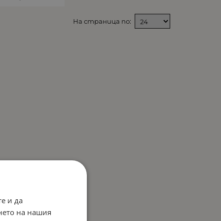
На страница по:
е и да
нето на нашия