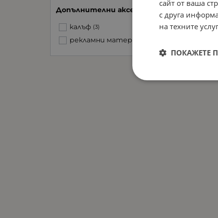
сайт от ваша ст
Допълнителни аксесоари
с друга информа
на техните услуг
калъф
(3)
рекламни материали
(3)
ПОКАЖЕТЕ 