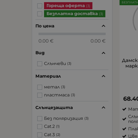
БЕЗПЛАТ
Гореща оферта
(3)
Безплатна доставка
(3)
По цена
0.00 €
0.00 €
Вид
Дамск
Слънчеви
(3)
марк
Материал
метал
(3)
пластмаса
(3)
68.4
Слънцезащита
Мат
Слъ
Без поляризация
(3)
пол
Cat.2
(1)
Пла
Cat.3
(2)
Цвя