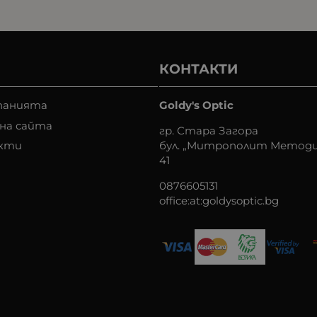
КОНТАКТИ
панията
Goldy's Optic
на сайта
гр. Стара Загора
кти
бул. „Митрополит Методи
41
0876605131
office:at:goldysoptic.bg