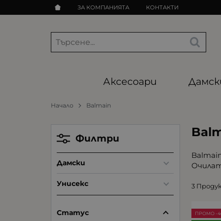
ЗА КОМПАНИЯТА
КОНТАКТИ
Аксесоари
Дамск
Начало
Balmain
Bal
Филтри
Balmai
Дамски
Очилат
Унисекс
3 Проду
Статус
ПРОМО -4