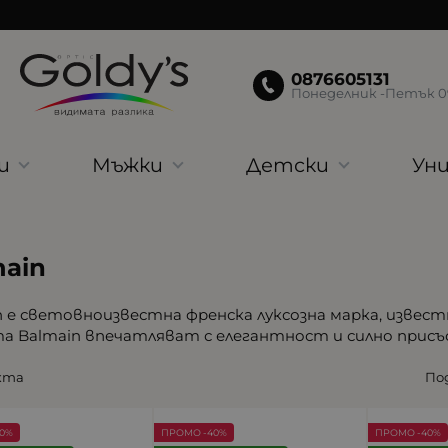
0876605131
Понеделник -Петък 09:
и
Мъжки
Детски
Уни
main
n е световноизвестна френска луксозна марка, извест
а Balmain впечатляват с елегантност и силно присъ
кта
Под
0%
ПРОМО -40%
ПРОМО -40%