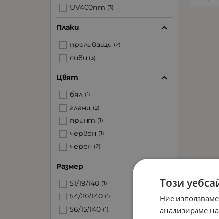
UV400nm
(3)
Плаки
преливащи
(2)
сиви
(3)
Цвят
бял
(1)
гланц
(2)
принт
(1)
червен
(1)
черен
(2)
Размер
Този уебса
51/19/140
(1)
54/20/140
(1)
Ние използваме
56/15/140
анализираме на
(1)